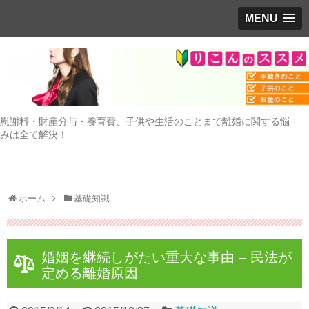
MENU
慰謝料・財産分与・養育費、子供や生活のことまで離婚に関する悩
みは全て解決！
ホーム
基礎知識
婚姻を継続しがたい重大な事由 – 民法が
定める離婚原因