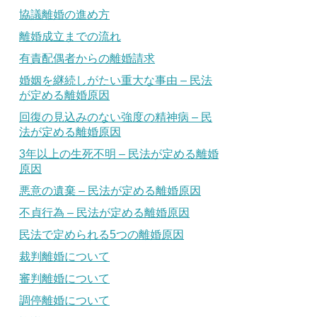
協議離婚の進め方
離婚成立までの流れ
有責配偶者からの離婚請求
婚姻を継続しがたい重大な事由 – 民法
が定める離婚原因
回復の見込みのない強度の精神病 – 民
法が定める離婚原因
3年以上の生死不明 – 民法が定める離婚
原因
悪意の遺棄 – 民法が定める離婚原因
不貞行為 – 民法が定める離婚原因
民法で定められる5つの離婚原因
裁判離婚について
審判離婚について
調停離婚について