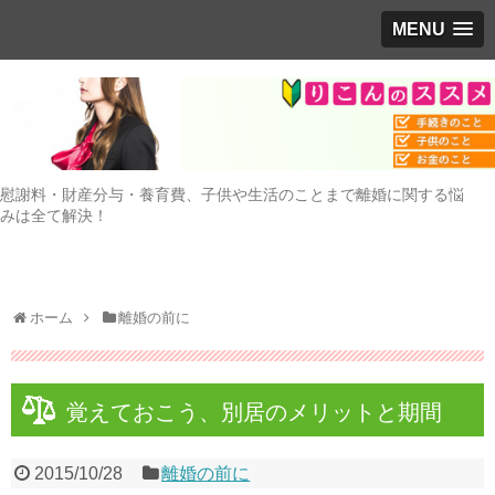
MENU
慰謝料・財産分与・養育費、子供や生活のことまで離婚に関する悩
みは全て解決！
ホーム
離婚の前に
覚えておこう、別居のメリットと期間
2015/10/28
離婚の前に